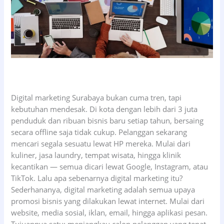
Digital marketing Surabaya bukan cuma tren, tapi
kebutuhan mendesak. Di kota dengan lebih dari 3 juta
penduduk dan ribuan bisnis baru setiap tahun, bersaing
secara offline saja tidak cukup. Pelanggan sekarang
mencari segala sesuatu lewat HP mereka. Mulai dari
kuliner, jasa laundry, tempat wisata, hingga klinik
kecantikan — semua dicari lewat Google, Instagram, atau
TikTok. Lalu apa sebenarnya digital marketing itu?
Sederhananya, digital marketing adalah semua upaya
promosi bisnis yang dilakukan lewat internet. Mulai dari
website, media sosial, iklan, email, hingga aplikasi pesan.
Tujuannya satu: menjangkau calon pelanggan yang tepat,