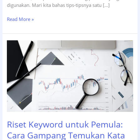
digunakan. Mari kita bahas tips-tipsnya satu […]
Tips
Read More »
Social
Media
Marketing
untuk
UMKM
dengan
Budget
Pas-
pasan
Riset Keyword untuk Pemula:
Cara Gampang Temukan Kata