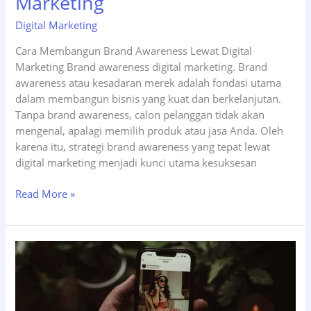
Marketing
Digital Marketing
Cara Membangun Brand Awareness Lewat Digital
Marketing Brand awareness digital marketing. Brand
awareness atau kesadaran merek adalah fondasi utama
dalam membangun bisnis yang kuat dan berkelanjutan.
Tanpa brand awareness, calon pelanggan tidak akan
mengenal, apalagi memilih produk atau jasa Anda. Oleh
karena itu, strategi brand awareness yang tepat lewat
digital marketing menjadi kunci utama kesuksesan
Cara
Read More »
Membangun
Brand
Awareness
Lewat
Digital
Marketing