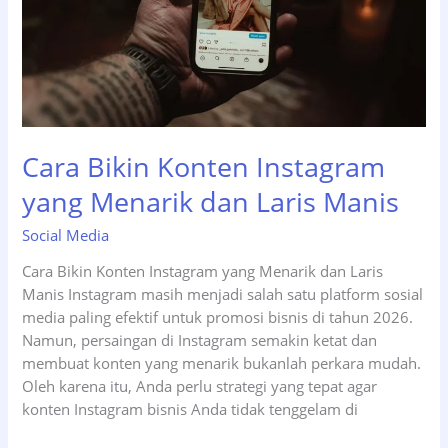
Cara Bikin Konten Instagram
yang Menarik dan Laris Manis
Social Media
Cara Bikin Konten Instagram yang Menarik dan Laris
Manis Instagram masih menjadi salah satu platform sosial
media paling efektif untuk promosi bisnis di tahun 2026.
Namun, persaingan di Instagram semakin ketat dan
membuat konten yang menarik bukanlah perkara mudah.
Oleh karena itu, Anda perlu strategi yang tepat agar
konten Instagram bisnis Anda tidak tenggelam di