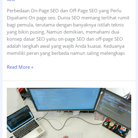
Perbedaan On-Page SEO dan Off-Page SEO yang Perlu
Dipahami On page seo. Dunia SEO memang terlihat rumit
bagi pemula, terutama dengan banyaknya istilah teknis
yang bikin pusing. Namun demikian, memahami dua
konsep dasar SEO yaitu on-page SEO dan off-page SEO
adalah langkah awal yang wajib Anda kuasai. Keduanya
memiliki peran yang berbeda namun saling melengkapi
Perbedaan
Read More »
On-
Page
SEO
dan
Off-
Page
SEO
yang
Perlu
Dipahami