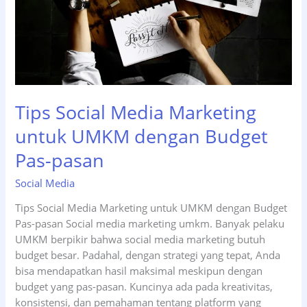
Tips Social Media Marketing
untuk UMKM dengan Budget
Pas-pasan
Social Media
Tips Social Media Marketing untuk UMKM dengan Budget
Pas-pasan Social media marketing umkm. Banyak pelaku
UMKM berpikir bahwa social media marketing butuh
budget besar. Padahal, dengan strategi yang tepat, Anda
bisa mendapatkan hasil maksimal meskipun dengan
budget yang pas-pasan. Kuncinya ada pada kreativitas,
konsistensi, dan pemahaman tentang platform yang