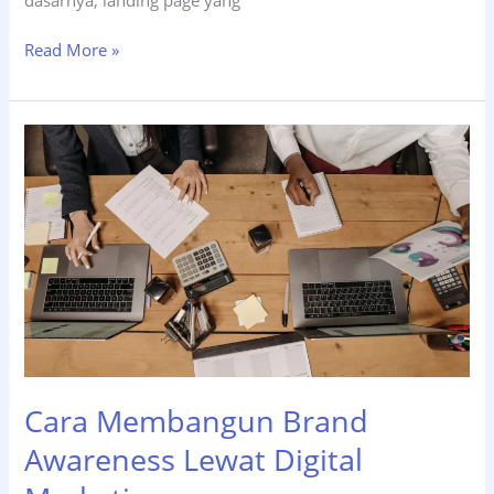
dasarnya, landing page yang
Pentingnya
Read More »
Landing
Page
untuk
Bisnis
Kecil
di
Era
Digital
Cara Membangun Brand
Awareness Lewat Digital