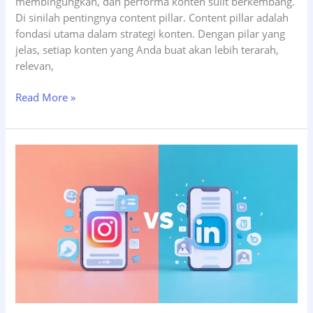
membingungkan, dan performa konten sulit berkembang.
Di sinilah pentingnya content pillar. Content pillar adalah
fondasi utama dalam strategi konten. Dengan pilar yang
jelas, setiap konten yang Anda buat akan lebih terarah,
relevan,
7
Read More »
Cara
Menentukan
Content
Pillar
untuk
Social
Media
Brand