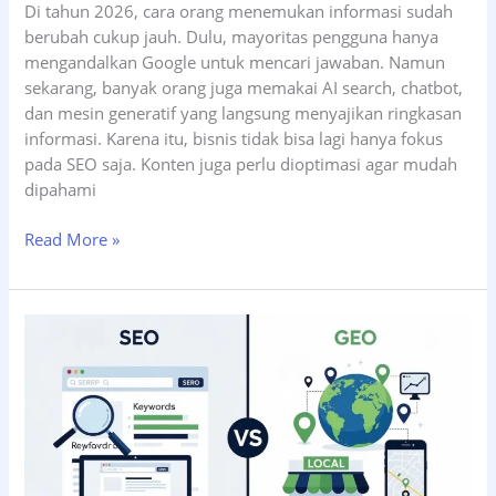
Di tahun 2026, cara orang menemukan informasi sudah
berubah cukup jauh. Dulu, mayoritas pengguna hanya
mengandalkan Google untuk mencari jawaban. Namun
sekarang, banyak orang juga memakai AI search, chatbot,
dan mesin generatif yang langsung menyajikan ringkasan
informasi. Karena itu, bisnis tidak bisa lagi hanya fokus
pada SEO saja. Konten juga perlu dioptimasi agar mudah
dipahami
Cara
Read More »
Optimasi
Konten
untuk
SEO
dan
GEO
Sekaligus