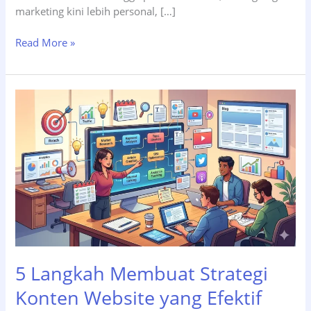
marketing kini lebih personal, […]
7
Read More »
Strategi
Digital
Marketing
untuk
Bisnis
yang
Ingin
Tumbuh
Pesat
5 Langkah Membuat Strategi
Konten Website yang Efektif