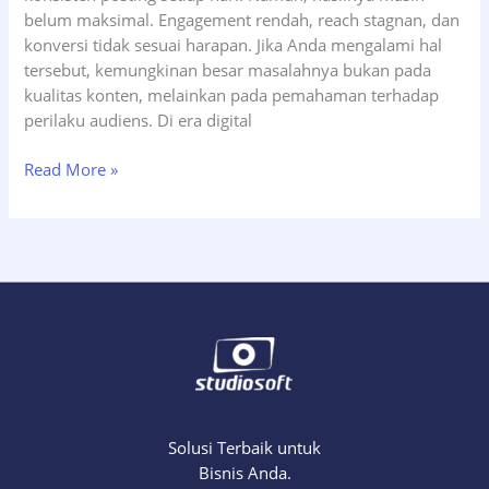
belum maksimal. Engagement rendah, reach stagnan, dan
konversi tidak sesuai harapan. Jika Anda mengalami hal
tersebut, kemungkinan besar masalahnya bukan pada
kualitas konten, melainkan pada pemahaman terhadap
perilaku audiens. Di era digital
Memahami
Read More »
Perilaku
Audiens
untuk
Konten
Social
Media
yang
Tepat
Sasaran
Solusi Terbaik untuk
Bisnis Anda.