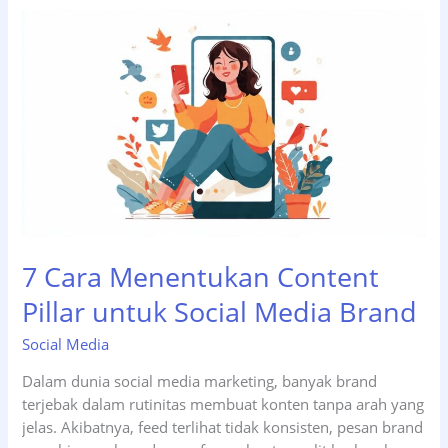
Mana
yang
Lebih
Efektif
untuk
Bisnis
di
2026?
7 Cara Menentukan Content
Pillar untuk Social Media Brand
Social Media
Dalam dunia social media marketing, banyak brand
terjebak dalam rutinitas membuat konten tanpa arah yang
jelas. Akibatnya, feed terlihat tidak konsisten, pesan brand