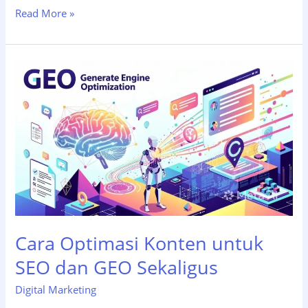
7
Read More »
Strategi
Konten
SEO
untuk
Mendominasi
Hasil
Pencarian
Google
Cara Optimasi Konten untuk
SEO dan GEO Sekaligus
Digital Marketing