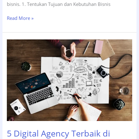
bisnis. 1. Tentukan Tujuan dan Kebutuhan Bisnis
10
Read More »
Tips
Memilih
Digital
Agency
yang
Tepat
untuk
Bisnis
Anda
5 Digital Agency Terbaik di