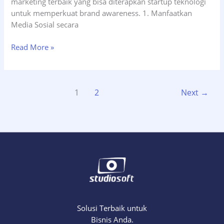
marketing terbaik yang bisa diterapkan startup teknologi
untuk memperkuat brand awareness. 1. Manfaatkan
Media Sosial secara
7
Read More »
Strategi
Digital
Marketing
1
2
Next
→
untuk
Meningkatkan
Brand
Awareness
Startup
Teknologi
Solusi Terbaik untuk
Bisnis Anda.