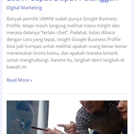
Digital Marketing
Banyak pemilik UMKM sudah punya Google Business
Profile, tetapi masih bingung melihat menu Insight dan
merasa datanya “terlalu ribet”. Padahal, kalau dibaca
dengan cara yang tepat, insight Google Business Profile
bisa jadi kompas untuk melihat apakah orang benar-benar
menemukan bisnis kamu, dan apakah mereka tertarik
untuk menghubungi. Karena itu, langkah demi langkah di
bawah ini
9
Read More »
Langkah
Sederhana
Membaca
Insight
Google
Business
Profile