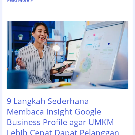
Read More »
Strategi
Online
di
Sidoarjo
?
Ini
Alasan
Bisnis
Gunakan
Jasa
Digital
Marketing
9 Langkah Sederhana
Membaca Insight Google
Business Profile agar UMKM
Lebih Cepat Dapat Pelanggan