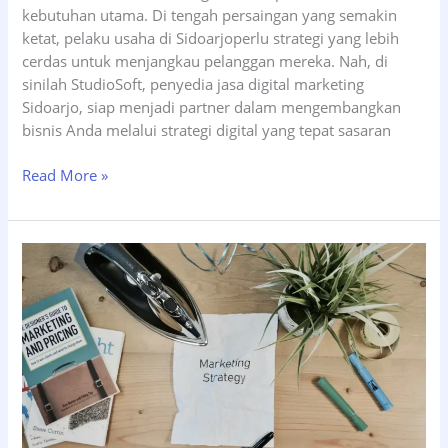
kebutuhan utama. Di tengah persaingan yang semakin
ketat, pelaku usaha di Sidoarjoperlu strategi yang lebih
cerdas untuk menjangkau pelanggan mereka. Nah, di
sinilah StudioSoft, penyedia jasa digital marketing
Sidoarjo, siap menjadi partner dalam mengembangkan
bisnis Anda melalui strategi digital yang tepat sasaran
Jasa
Read More »
Digital
Marketing
Sidoarjo:
Solusi
Tepat
untuk
Kembangkan
Bisnis
Lokal
Anda