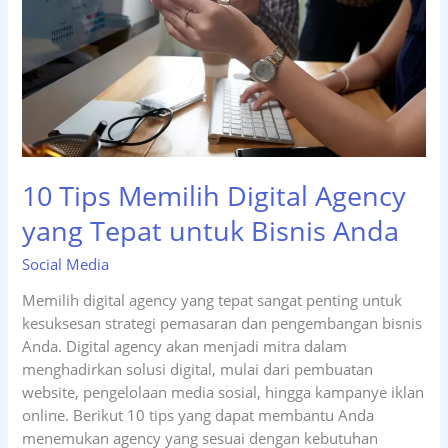
agar
UMKM
Lebih
Cepat
Dapat
Pelanggan
10 Tips Memilih Digital Agency
yang Tepat untuk Bisnis Anda
Social Media
Memilih digital agency yang tepat sangat penting untuk
kesuksesan strategi pemasaran dan pengembangan bisnis
Anda. Digital agency akan menjadi mitra dalam
menghadirkan solusi digital, mulai dari pembuatan
website, pengelolaan media sosial, hingga kampanye iklan
online. Berikut 10 tips yang dapat membantu Anda
menemukan agency yang sesuai dengan kebutuhan