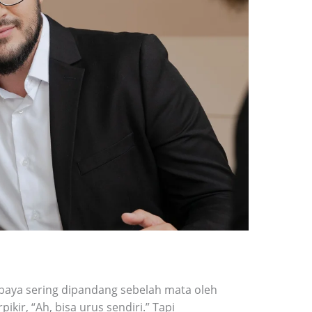
abaya sering dipandang sebelah mata oleh
pikir, “Ah, bisa urus sendiri.” Tapi