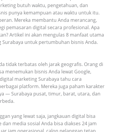
arketing butuh waktu, pengetahuan, dan
isnis punya kemampuan atau waktu untuk itu.
 berperan. Mereka membantu Anda merancang,
i pemasaran digital secara profesional. Apa
an? Artikel ini akan mengulas 8 manfaat utama
g Surabaya untuk pertumbuhan bisnis Anda.
a tidak terbatas oleh jarak geografis. Orang di
isa menemukan bisnis Anda lewat Google,
a digital marketing Surabaya tahu cara
berbagai platform. Mereka juga paham karakter
a — Surabaya pusat, timur, barat, utara, dan
rbeda.
n yang lewat saja, jangkauan digital bisa
te dan media sosial Anda bisa diakses 24 jam
luar jam operasional, calon pelanggan tetap