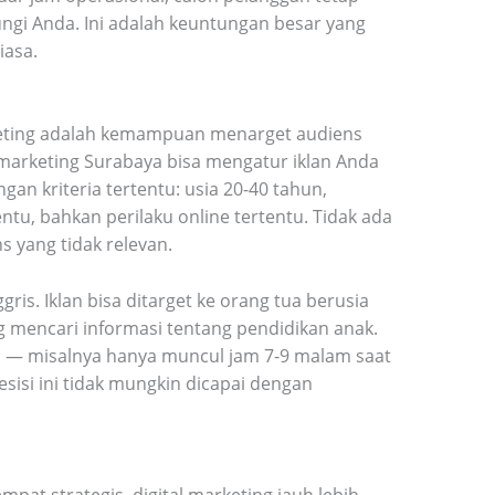
gi Anda. Ini adalah keuntungan besar yang
iasa.
rketing adalah kemampuan menarget audiens
l marketing Surabaya bisa mengatur iklan Anda
an kriteria tertentu: usia 20-40 tahun,
entu, bahkan perilaku online tertentu. Tidak ada
 yang tidak relevan.
gris. Iklan bisa ditarget ke orang tua berusia
g mencari informasi tentang pendidikan anak.
ya — misalnya hanya muncul jam 7-9 malam saat
esisi ini tidak mungkin dicapai dengan
pat strategis, digital marketing jauh lebih