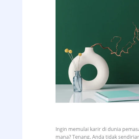
Ingin memulai karir di dunia pemasa
mana? Tenang, Anda tidak sendirian.