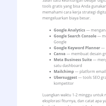
Salah satu keuntungan belajar digi
tools gratis yang bisa Anda gunaka
memahami cara kerja strategi digit
mengeluarkan biaya besar.
Google Analytics
— menganali
Google Search Console
— me
Google
Google Keyword Planner
— r
Canva
— membuat desain gra
Meta Business Suite
— menge
satu dashboard
Mailchimp
— platform email
Ubersuggest
— tools SEO grat
kompetitor
Luangkan waktu 1-2 minggu untuk me
eksplorasi fiturnya, dan catat apa 