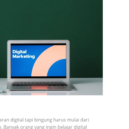
ran digital tapi bingung harus mulai dari
 Banyak orang yang ingin belajar digital