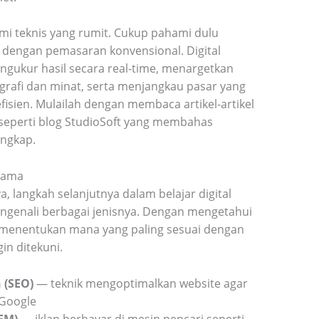
mi teknis yang rumit. Cukup pahami dulu
g dengan pemasaran konvensional. Digital
ukur hasil secara real-time, menargetkan
grafi dan minat, serta menjangkau pasar yang
efisien. Mulailah dengan membaca artikel-artikel
seperti blog StudioSoft yang membahas
engkap.
Utama
langkah selanjutnya dalam belajar digital
ngenali berbagai jenisnya. Dengan mengetahui
a menentukan mana yang paling sesuai dengan
in ditekuni.
 (SEO)
— teknik mengoptimalkan website agar
Google
EM)
— iklan berbayar di mesin pencari seperti