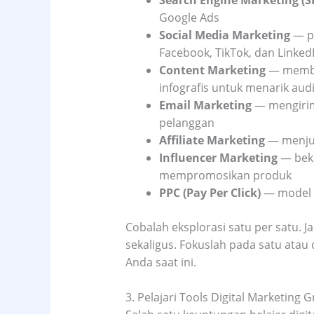
Google Ads
Social Media Marketing
— pr
Facebook, TikTok, dan Linked
Content Marketing
— membua
infografis untuk menarik aud
Email Marketing
— mengirim
pelanggan
Affiliate Marketing
— menjua
Influencer Marketing
— beke
mempromosikan produk
PPC (Pay Per Click)
— model i
Cobalah eksplorasi satu per satu.
sekaligus. Fokuslah pada satu atau 
Anda saat ini.
3. Pelajari Tools Digital Marketing G