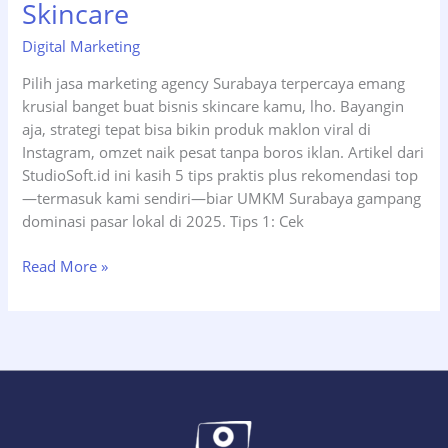
Skincare
Digital Marketing
Pilih jasa marketing agency Surabaya terpercaya emang
krusial banget buat bisnis skincare kamu, lho. Bayangin
aja, strategi tepat bisa bikin produk maklon viral di
Instagram, omzet naik pesat tanpa boros iklan. Artikel dari
StudioSoft.id ini kasih 5 tips praktis plus rekomendasi top
—termasuk kami sendiri—biar UMKM Surabaya gampang
dominasi pasar lokal di 2025.​ Tips 1: Cek
5
Read More »
Tips
Pilih
Marketing
Agency
Surabaya
Terpercaya
+