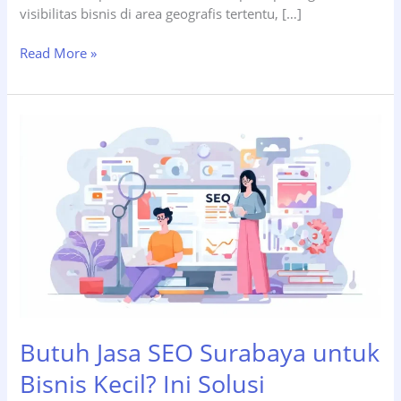
visibilitas bisnis di area geografis tertentu, […]
5
Read More »
Layanan
SEO
Surabaya
yang
Spesialis
Optimasi
Lokal
untuk
Bisnis
Daerah
Butuh Jasa SEO Surabaya untuk
Bisnis Kecil? Ini Solusi