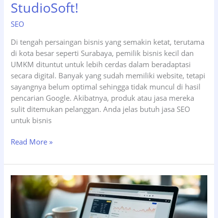
StudioSoft!
SEO
Di tengah persaingan bisnis yang semakin ketat, terutama
di kota besar seperti Surabaya, pemilik bisnis kecil dan
UMKM dituntut untuk lebih cerdas dalam beradaptasi
secara digital. Banyak yang sudah memiliki website, tetapi
sayangnya belum optimal sehingga tidak muncul di hasil
pencarian Google. Akibatnya, produk atau jasa mereka
sulit ditemukan pelanggan. Anda jelas butuh jasa SEO
untuk bisnis
Butuh
Read More »
Jasa
SEO
Surabaya
untuk
Bisnis
Kecil?