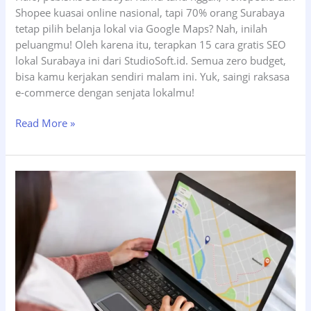
Shopee kuasai online nasional, tapi 70% orang Surabaya
tetap pilih belanja lokal via Google Maps? Nah, inilah
peluangmu! Oleh karena itu, terapkan 15 cara gratis SEO
lokal Surabaya ini dari StudioSoft.id. Semua zero budget,
bisa kamu kerjakan sendiri malam ini. Yuk, saingi raksasa
e-commerce dengan senjata lokalmu!
15
Read More »
Cara
Gratis
SEO
Lokal:
Bisnis
Surabaya
Unggul
Lawan
E-
Commerce
Besar