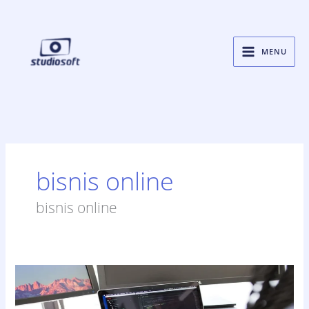
Skip
to
content
MENU
bisnis online
bisnis online