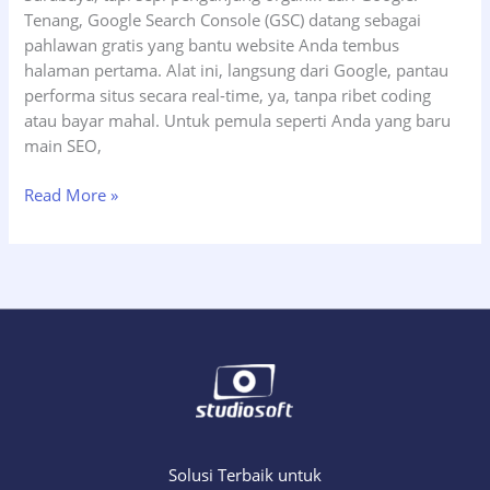
Tenang, Google Search Console (GSC) datang sebagai
pahlawan gratis yang bantu website Anda tembus
halaman pertama. Alat ini, langsung dari Google, pantau
performa situs secara real-time, ya, tanpa ribet coding
atau bayar mahal. Untuk pemula seperti Anda yang baru
main SEO,
Google
Read More »
Search
Console
untuk
Pemula:
7
Manfaat
Wajib
untuk
Website
Bisnis
Naik
Solusi Terbaik untuk