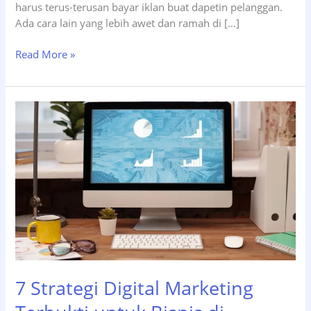
harus terus-terusan bayar iklan buat dapetin pelanggan.
Ada cara lain yang lebih awet dan ramah di […]
SEO
Read More »
untuk
UMKM:
Panduan
Lengkap
Mendapatkan
Pelanggan
Tanpa
Budget
Besar
7 Strategi Digital Marketing