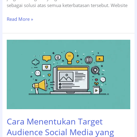
sebagai solusi atas semua keterbatasan tersebut. Website
5
Read More »
Alasan
Kenapa
UMKM
Wajib
Punya
Website
di
2026
Cara Menentukan Target
Audience Social Media yang