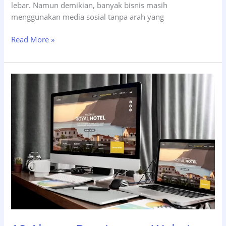
lebar. Namun demikian, banyak bisnis masih
menggunakan media sosial tanpa arah yang
Apa
Read More »
Itu
Social
Media
Marketing
Strategy
dan
Manfaatnya
untuk
Bisnis