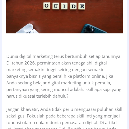
Dunia digital marketing terus bertumbuh setiap tahunnya.
Di tahun 2026, permintaan akan tenaga ahli digital
marketing semakin tinggi seiring dengan semakin
banyaknya bisnis yang beralih ke platform online. Jika
Anda sedang belajar digital marketing untuk pemula,
pertanyaan yang sering muncul adalah: skill apa saja yang
harus dikuasai terlebih dahulu?
Jangan khawatir, Anda tidak perlu menguasai puluhan skill
sekaligus. Fokuslah pada beberapa skill inti yang menjadi
fondasi utama dalam dunia pemasaran digital. Di artikel