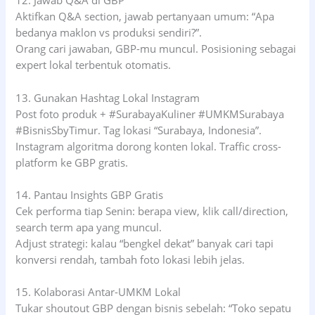
12. Jawab Q&A di GBP
Aktifkan Q&A section, jawab pertanyaan umum: “Apa
bedanya maklon vs produksi sendiri?”.
Orang cari jawaban, GBP-mu muncul. Posisioning sebagai
expert lokal terbentuk otomatis.
13. Gunakan Hashtag Lokal Instagram
Post foto produk + #SurabayaKuliner #UMKMSurabaya
#BisnisSbyTimur. Tag lokasi “Surabaya, Indonesia”.
Instagram algoritma dorong konten lokal. Traffic cross-
platform ke GBP gratis.
14. Pantau Insights GBP Gratis
Cek performa tiap Senin: berapa view, klik call/direction,
search term apa yang muncul.
Adjust strategi: kalau “bengkel dekat” banyak cari tapi
konversi rendah, tambah foto lokasi lebih jelas.
15. Kolaborasi Antar-UMKM Lokal
Tukar shoutout GBP dengan bisnis sebelah: “Toko sepatu