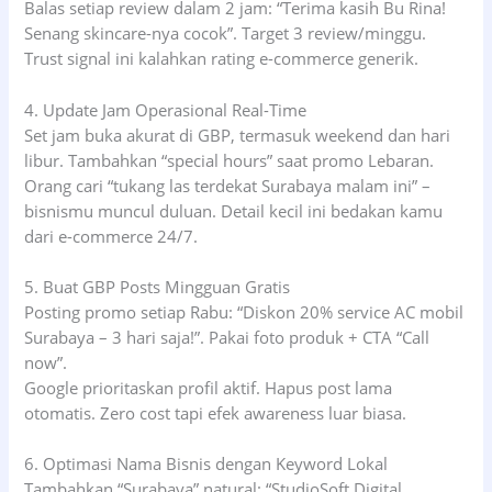
Balas setiap review dalam 2 jam: “Terima kasih Bu Rina!
Senang skincare-nya cocok”. Target 3 review/minggu.
Trust signal ini kalahkan rating e-commerce generik.
4. Update Jam Operasional Real-Time
Set jam buka akurat di GBP, termasuk weekend dan hari
libur. Tambahkan “special hours” saat promo Lebaran.
Orang cari “tukang las terdekat Surabaya malam ini” –
bisnismu muncul duluan. Detail kecil ini bedakan kamu
dari e-commerce 24/7.
5. Buat GBP Posts Mingguan Gratis
Posting promo setiap Rabu: “Diskon 20% service AC mobil
Surabaya – 3 hari saja!”. Pakai foto produk + CTA “Call
now”.
Google prioritaskan profil aktif. Hapus post lama
otomatis. Zero cost tapi efek awareness luar biasa.
6. Optimasi Nama Bisnis dengan Keyword Lokal
Tambahkan “Surabaya” natural: “StudioSoft Digital