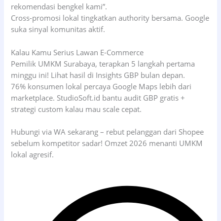
rekomendasi bengkel kami”.
Cross-promosi lokal tingkatkan authority bersama. Google
suka sinyal komunitas aktif.
Kalau Kamu Serius Lawan E-Commerce
Pemilik UMKM Surabaya, terapkan 5 langkah pertama
minggu ini! Lihat hasil di Insights GBP bulan depan.
76% konsumen lokal percaya Google Maps lebih dari
marketplace. StudioSoft.id bantu audit GBP gratis +
strategi custom kalau mau scale cepat.
Hubungi via WA sekarang – rebut pelanggan dari Shopee
sebelum kompetitor sadar! Omzet 2026 menanti UMKM
lokal agresif.