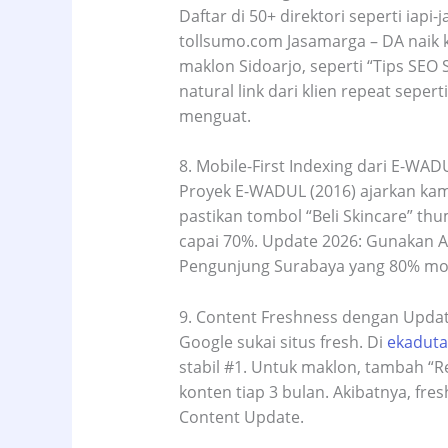
Daftar di 50+ direktori seperti iapi
tollsumo.com Jasamarga – DA naik k
maklon Sidoarjo, seperti “Tips SEO
natural link dari klien repeat seper
menguat.​
8. Mobile-First Indexing dari E-WA
Proyek E-WADUL (2016) ajarkan kami
pastikan tombol “Beli Skincare” thu
capai 70%. Update 2026: Gunakan 
Pengunjung Surabaya yang 80% mobi
9. Content Freshness dengan Updat
Google sukai situs fresh. Di
ekadut
stabil #1. Untuk maklon, tambah “R
konten tiap 3 bulan. Akibatnya, fre
Content Update.​