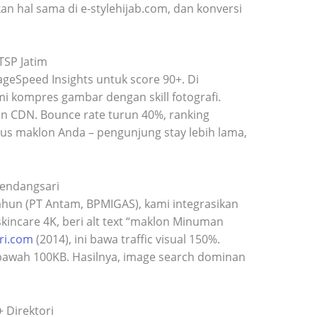
an hal sama di e-stylehijab.com, dan konversi
TSP Jatim
ageSpeed Insights untuk score 90+. Di
mi kompres gambar dengan skill fotografi.
dan CDN. Bounce rate turun 40%, ranking
itus maklon Anda – pengunjung stay lebih lama,
Kendangsari
tahun (PT Antam, BPMIGAS), kami integrasikan
kincare 4K, beri alt text “maklon Minuman
ri.com
(2014), ini bawa traffic visual 150%.
 bawah 100KB. Hasilnya, image search dominan
+ Direktori