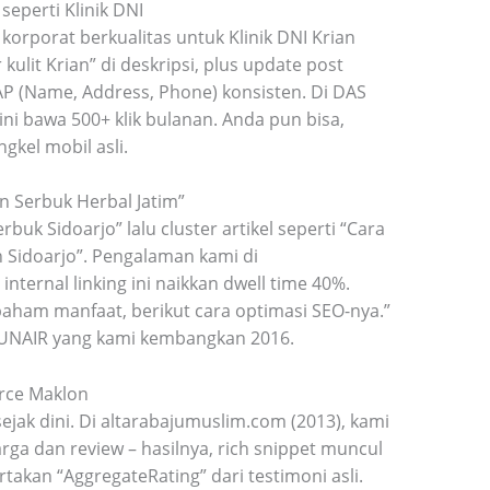
seperti Klinik DNI
korporat berkualitas untuk Klinik DNI Krian
ulit Krian” di deskripsi, plus update post
NAP (Name, Address, Phone) konsisten. Di DAS
ini bawa 500+ klik bulanan. Anda pun bisa,
kel mobil asli.​
n Serbuk Herbal Jatim”
k Sidoarjo” lalu cluster artikel seperti “Cara
Sidoarjo”. Pengalaman kami di
internal linking ini naikkan dwell time 40%.
 paham manfaat, berikut cara optimasi SEO-nya.”
UNAIR yang kami kembangkan 2016.​
rce Maklon
ak dini. Di altarabajumuslim.com (2013), kami
a dan review – hasilnya, rich snippet muncul
takan “AggregateRating” dari testimoni asli.