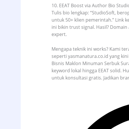
10. EEAT Boost via Author Bio Studi
Tulis bio lengkap: “StudioSoft, bero
untuk 50+ klien pemerintah.” Link ke
ini bikin trust signal. Hasil? Domai
expert.​
Mengapa teknik ini works? Kami te
seperti yasmanatura.co.id yang kin
Bisnis Maklon Minuman Serbuk Sura
keyword lokal hingga EEAT solid. H
untuk konsultasi gratis. Jadikan b