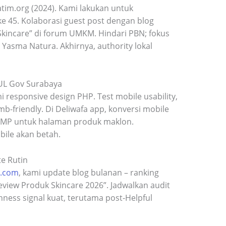
-jatim.org (2024). Kami lakukan untuk
e 45. Kolaborasi guest post dengan blog
 Skincare” di forum UMKM. Hindari PBN; fokus
ti Yasma Natura. Akhirnya, authority lokal
DUL Gov Surabaya
 responsive design PHP. Test mobile usability,
mb-friendly. Di Deliwafa app, konversi mobile
AMP untuk halaman produk maklon.
le akan betah.​
e Rutin
a.com
, kami update blog bulanan – ranking
eview Produk Skincare 2026”. Jadwalkan audit
shness signal kuat, terutama post-Helpful