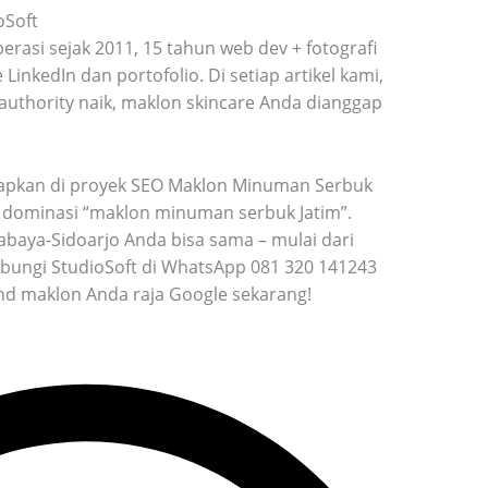
oSoft
perasi sejak 2011, 15 tahun web dev + fotografi
 LinkedIn dan portofolio. Di setiap artikel kami,
n authority naik, maklon skincare Anda dianggap
rapkan di proyek SEO Maklon Minuman Serbuk
i dominasi “maklon minuman serbuk Jatim”.
baya-Sidoarjo Anda bisa sama – mulai dari
ubungi StudioSoft di WhatsApp 081 320 141243
rand maklon Anda raja Google sekarang!