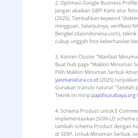
2. Optimasi Google Business Profile 
Jangan abaikan GBP! Kami atur foto 
(2025). Tambahkan keyword “dokter k
mingguan. Selanjutnya, verifikasi 
Bengkel (dasindonesia.com), teknik 
cukup unggah foto keberhasilan beng
3. Konten Cluster “Manfaat Minuma
Buat hub page “Maklon Minuman Serbu
Pilih Maklon Minuman Serbuk Aman 
yasmanatura.co.id
(2025) tunjukkan 
Gunakan transisi natural: “Setelah
Teknik ini mirip
papdisurabaya.org
4. Schema Product untuk E-Comme
Implementasikan JSON-LD schema sej
tambah schema Product dengan harg
di SERP. Untuk Minuman Serbuk, ser