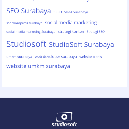
SEO Surabaya
SEO UMKM Surabaya
social media marketing
seo wordpress surabaya
strategi konten
social media marketing Surabaya
Strategi SEO
Studiosoft
StudioSoft Surabaya
web developer surabaya
umkm surabaya
website bisnis
website umkm surabaya