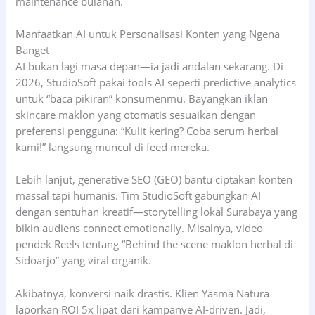
maintenance bulanan.
Manfaatkan AI untuk Personalisasi Konten yang Ngena
Banget
AI bukan lagi masa depan—ia jadi andalan sekarang. Di
2026, StudioSoft pakai tools AI seperti predictive analytics
untuk “baca pikiran” konsumenmu. Bayangkan iklan
skincare maklon yang otomatis sesuaikan dengan
preferensi pengguna: “Kulit kering? Coba serum herbal
kami!” langsung muncul di feed mereka.
Lebih lanjut, generative SEO (GEO) bantu ciptakan konten
massal tapi humanis. Tim StudioSoft gabungkan AI
dengan sentuhan kreatif—storytelling lokal Surabaya yang
bikin audiens connect emotionally. Misalnya, video
pendek Reels tentang “Behind the scene maklon herbal di
Sidoarjo” yang viral organik.
Akibatnya, konversi naik drastis. Klien Yasma Natura
laporkan ROI 5x lipat dari kampanye AI-driven. Jadi,