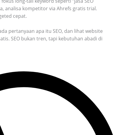
 fokus long-tail keyword seperti “jasa SEO
, analisa kompetitor via Ahrefs gratis trial.
geted cepat.
 ada pertanyaan apa itu SEO, dan lihat website
tis. SEO bukan tren, tapi kebutuhan abadi di