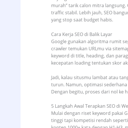
murah” tarik calon mitra langsung. O
traffic stabil. Lebih jauh, SEO ban
yang stop saat budget habis.
Cara Kerja SEO di Balik Layar
Google gunakan algoritma rumit sepe
crawler temukan URLmu via sitemap 
keyword di title, heading, dan paragr
kecepatan loading tentukan skor ak
Jadi, kalau situsmu lambat atau ta
turun. Namun, optimasi sederhana 
Dengan begitu, proses dari nol ke he
5 Langkah Awal Terapkan SEO di W
Mulai dengan riset keyword pakai 
tinggi tapi kompetisi rendah sepert
konten 1000+ kata dengan H1-H3, m