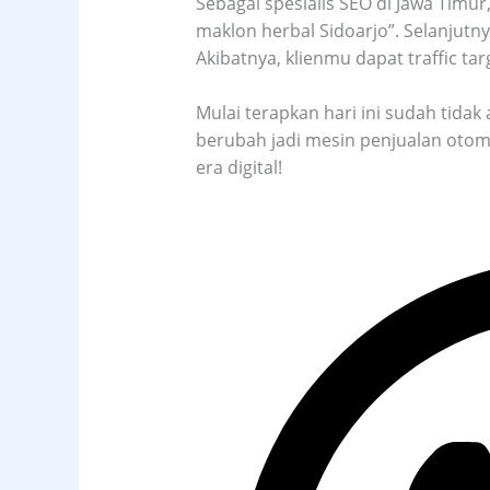
Sebagai spesialis SEO di Jawa Timur,
maklon herbal Sidoarjo”. Selanjutnya
Akibatnya, klienmu dapat traffic tar
Mulai terapkan hari ini sudah tidak
berubah jadi mesin penjualan otoma
era digital!