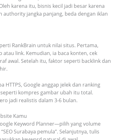
leh karena itu, bisnis kecil jadi besar karena
gun authority jangka panjang, beda dengan iklan
rti RankBrain untuk nilai situs. Pertama,
atau link. Kemudian, ia baca konten, cek
af awal. Setelah itu, faktor seperti backlink dan
hir.
npa HTTPS, Google anggap jelek dan ranking
seperti kompres gambar ubah itu total.
ro jadi realistis dalam 3-6 bulan.
ebsite Kamu
Google Keyword Planner—pilih yang volume
i “SEO Surabaya pemula”. Selanjutnya, tulis
asukkan keyword natural di awal.