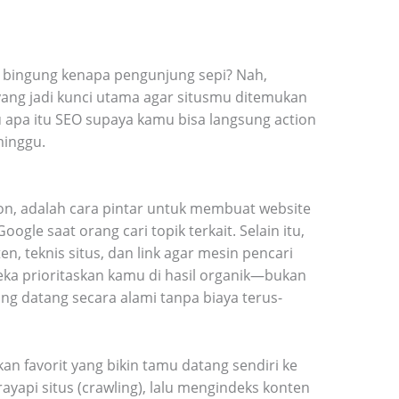
i bingung kenapa pengunjung sepi? Nah,
 yang jadi kunci utama agar situsmu ditemukan
u apa itu SEO supaya kamu bisa langsung action
minggu.
ion, adalah cara pintar untuk membuat website
le saat orang cari topik terkait. Selain itu,
n, teknis situs, dan link agar mesin pencari
eka prioritaskan kamu di hasil organik—bukan
ung datang secara alami tanpa biaya terus-
n favorit yang bikin tamu datang sendiri ke
api situs (crawling), lalu mengindeks konten