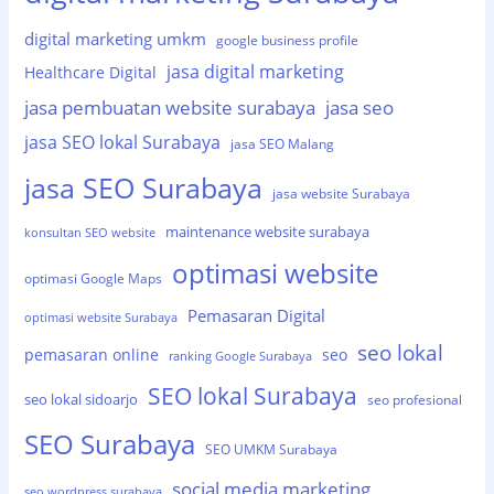
digital marketing umkm
google business profile
jasa digital marketing
Healthcare Digital
jasa pembuatan website surabaya
jasa seo
jasa SEO lokal Surabaya
jasa SEO Malang
jasa SEO Surabaya
jasa website Surabaya
maintenance website surabaya
konsultan SEO website
optimasi website
optimasi Google Maps
Pemasaran Digital
optimasi website Surabaya
seo lokal
pemasaran online
seo
ranking Google Surabaya
SEO lokal Surabaya
seo lokal sidoarjo
seo profesional
SEO Surabaya
SEO UMKM Surabaya
social media marketing
seo wordpress surabaya