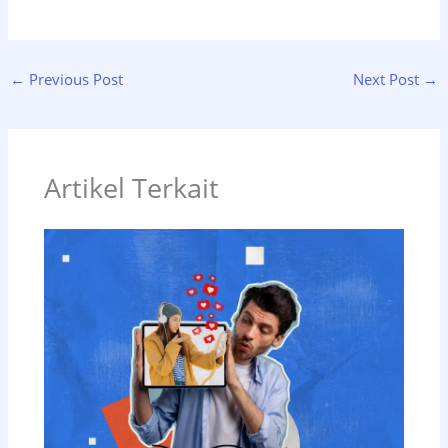
←
Previous Post
Next Post
→
Artikel Terkait