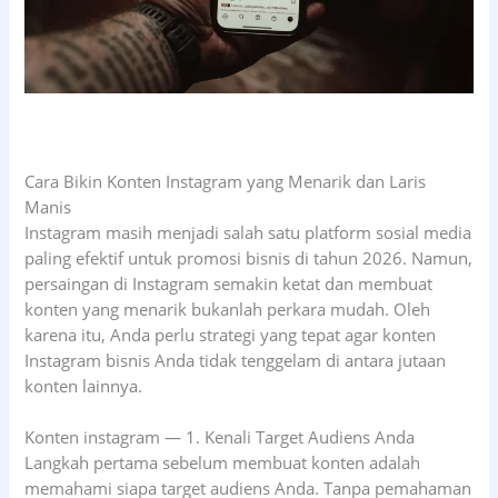
Cara Bikin Konten Instagram yang Menarik dan Laris
Manis
Instagram masih menjadi salah satu platform sosial media
paling efektif untuk promosi bisnis di tahun 2026. Namun,
persaingan di Instagram semakin ketat dan membuat
konten yang menarik bukanlah perkara mudah. Oleh
karena itu, Anda perlu strategi yang tepat agar konten
Instagram bisnis Anda tidak tenggelam di antara jutaan
konten lainnya.
Konten instagram — 1. Kenali Target Audiens Anda
Langkah pertama sebelum membuat konten adalah
memahami siapa target audiens Anda. Tanpa pemahaman