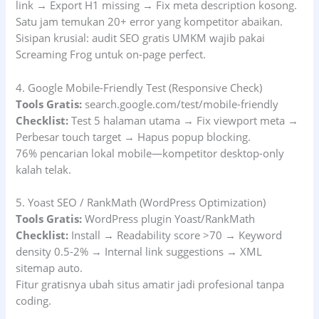
link → Export H1 missing → Fix meta description kosong.
Satu jam temukan 20+ error yang kompetitor abaikan.
Sisipan krusial: audit SEO gratis UMKM wajib pakai
Screaming Frog untuk on-page perfect.
4. Google Mobile-Friendly Test (Responsive Check)
Tools Gratis:
search.google.com/test/mobile-friendly
Checklist:
Test 5 halaman utama → Fix viewport meta →
Perbesar touch target → Hapus popup blocking.
76% pencarian lokal mobile—kompetitor desktop-only
kalah telak.
5. Yoast SEO / RankMath (WordPress Optimization)
Tools Gratis:
WordPress plugin Yoast/RankMath
Checklist:
Install → Readability score >70 → Keyword
density 0.5-2% → Internal link suggestions → XML
sitemap auto.
Fitur gratisnya ubah situs amatir jadi profesional tanpa
coding.