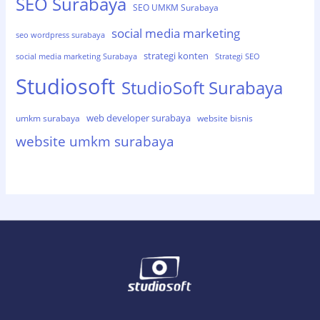
SEO Surabaya
SEO UMKM Surabaya
social media marketing
seo wordpress surabaya
strategi konten
social media marketing Surabaya
Strategi SEO
Studiosoft
StudioSoft Surabaya
web developer surabaya
umkm surabaya
website bisnis
website umkm surabaya