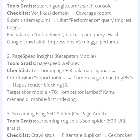
Tools Gratis:
search.google.com/search-console
Checklist:
Verifikasi domain → Coverage report →
Submit sitemap.xml → Lihat “Performance” query impresi
tinggi.
Fix halaman “not indexed”, blokir spam query. Hasil:
Google crawl aktif, impressions x3 minggu pertama.
2. PageSpeed Insights (Kecepatan Mobile)
Tools Gratis:
pagespeed.web.dev
Checklist:
Test homepage + 3 halaman layanan →
Prioritaskan “opportunities” → Compress gambar TinyPNG
→ Hapus render-blocking JS.
Target skor mobile >70. Kompetitor lambat? Kamu
menang di mobile-first indexing.
3. Screaming Frog SEO Spider (On-Page Audit)
Tools Gratis:
screamingfrog.co.uk/seo-spider (500 URL
gratis)
Checklist:
Crawl situs → Filter title duplikat → Cek broken