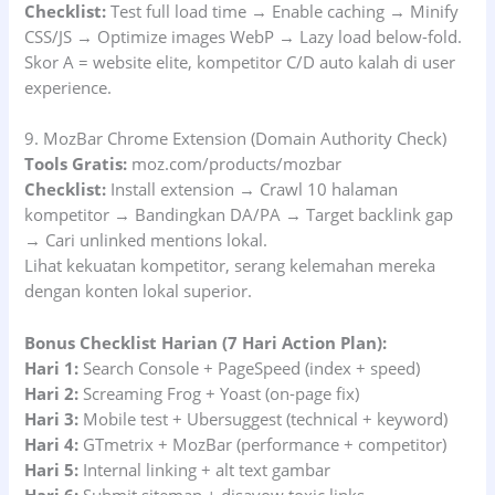
Checklist:
Test full load time → Enable caching → Minify
CSS/JS → Optimize images WebP → Lazy load below-fold.
Skor A = website elite, kompetitor C/D auto kalah di user
experience.
9. MozBar Chrome Extension (Domain Authority Check)
Tools Gratis:
moz.com/products/mozbar
Checklist:
Install extension → Crawl 10 halaman
kompetitor → Bandingkan DA/PA → Target backlink gap
→ Cari unlinked mentions lokal.
Lihat kekuatan kompetitor, serang kelemahan mereka
dengan konten lokal superior.
Bonus Checklist Harian (7 Hari Action Plan):
Hari 1:
Search Console + PageSpeed (index + speed)
Hari 2:
Screaming Frog + Yoast (on-page fix)
Hari 3:
Mobile test + Ubersuggest (technical + keyword)
Hari 4:
GTmetrix + MozBar (performance + competitor)
Hari 5:
Internal linking + alt text gambar
Hari 6:
Submit sitemap + disavow toxic links