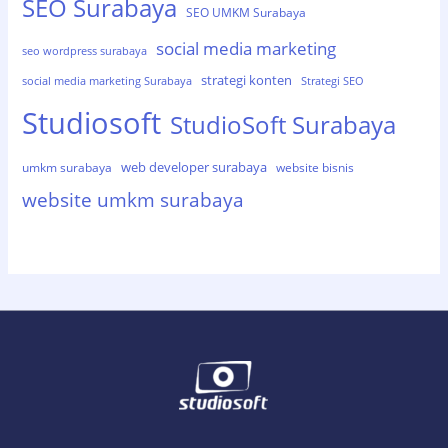
SEO Surabaya
SEO UMKM Surabaya
social media marketing
seo wordpress surabaya
strategi konten
social media marketing Surabaya
Strategi SEO
Studiosoft
StudioSoft Surabaya
web developer surabaya
umkm surabaya
website bisnis
website umkm surabaya