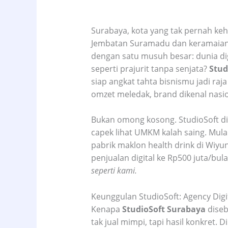
Surabaya, kota yang tak pernah keha
Jembatan Suramadu dan keramaian P
dengan satu musuh besar: dunia di
seperti prajurit tanpa senjata?
Stud
siap angkat tahta bisnismu jadi raja
omzet meledak, brand dikenal nasio
Bukan omong kosong. StudioSoft di
capek lihat UMKM kalah saing. Mulai
pabrik maklon health drink di Wiyun
penjualan digital ke Rp500 juta/bul
seperti kami.
Keunggulan StudioSoft: Agency Digi
Kenapa
StudioSoft Surabaya
dise
tak jual mimpi, tapi hasil konkret.