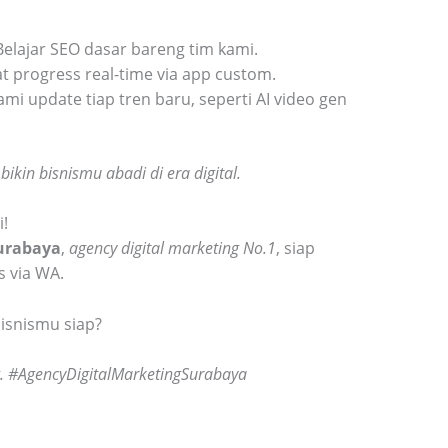
 Belajar SEO dasar bareng tim kami.
hat progress real-time via app custom.
kami update tiap tren baru, seperti AI video gen
kin bisnismu abadi di era digital.
i!
Surabaya
,
agency digital marketing No.1
, siap
s via WA.
bisnismu siap?
. #AgencyDigitalMarketingSurabaya