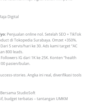
aja Digital
lyo
: Penjualan online nol. Setelah SEO + TikTok
product di Tokopedia Surabaya. Omzet +350%.
: Dari 5 servis/hari ke 30. Ads kami target “AC
an 800 leads.
: Followers IG dari 1K ke 25K. Konten “health
100 pasien/bulan.
uccess-stories. Angka ini real, diverifikasi tools
 Bersama StudioSoft
sif, budget terbatas – tantangan UMKM