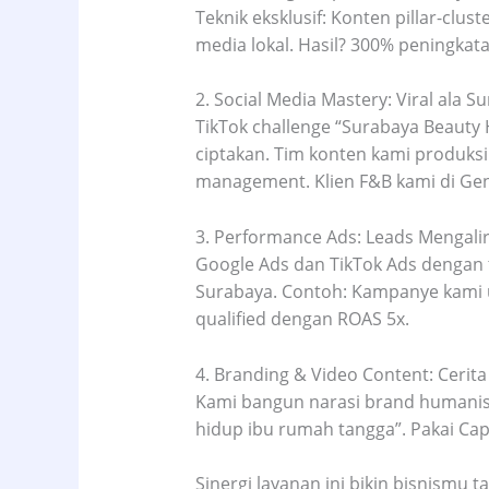
Teknik eksklusif: Konten pillar-clu
media lokal. Hasil? 300% peningkat
2. Social Media Mastery: Viral ala S
TikTok challenge “Surabaya Beauty 
ciptakan. Tim konten kami produks
management. Klien F&B kami di Gen
3. Performance Ads: Leads Mengali
Google Ads dan TikTok Ads dengan t
Surabaya. Contoh: Kampanye kami un
qualified dengan ROAS 5x.
4. Branding & Video Content: Ceri
Kami bangun narasi brand humanis 
hidup ibu rumah tangga”. Pakai CapC
Sinergi layanan ini bikin bisnismu t