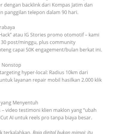
ster dengan backlink dari Kompas Jatim dan
an panggilan telepon dalam 90 hari.
urabaya
Hack” atau IG Stories promo otomotif – kami
i 30 post/minggu, plus community
teng capai 50K engagement/bulan berkat ini.
r Nonstop
argeting hyper-local: Radius 10km dari
tuk layanan repair mobil hasilkan 2.000 klik
ta yang Menyentuh
– video testimoni klien maklon yang “ubah
ut AI untuk reels pro tanpa biaya besar.
ak terkalahkan.
Raja digital bukan mimpi; itu