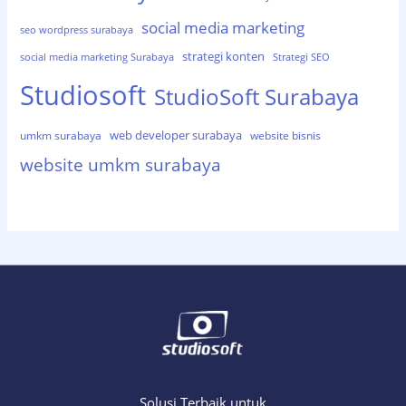
social media marketing
seo wordpress surabaya
strategi konten
social media marketing Surabaya
Strategi SEO
Studiosoft
StudioSoft Surabaya
web developer surabaya
umkm surabaya
website bisnis
website umkm surabaya
Solusi Terbaik untuk