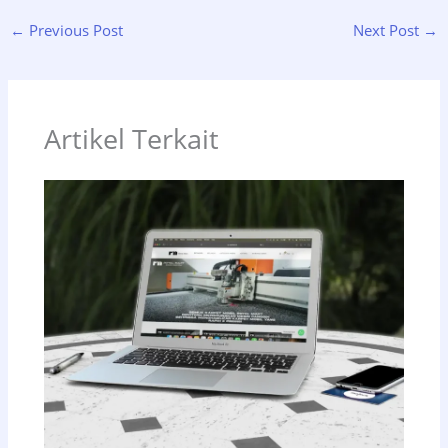
←
Previous Post
Next Post
→
Artikel Terkait