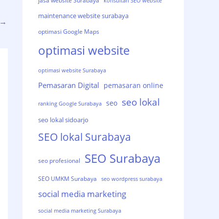
jasa website Surabaya
konsultan SEO website
maintenance website surabaya
→
optimasi Google Maps
optimasi website
optimasi website Surabaya
Pemasaran Digital
pemasaran online
seo lokal
seo
ranking Google Surabaya
seo lokal sidoarjo
SEO lokal Surabaya
SEO Surabaya
seo profesional
SEO UMKM Surabaya
seo wordpress surabaya
social media marketing
social media marketing Surabaya