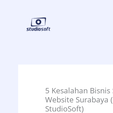
Skip
to
content
5 Kesalahan Bisnis
Website Surabaya (P
StudioSoft)