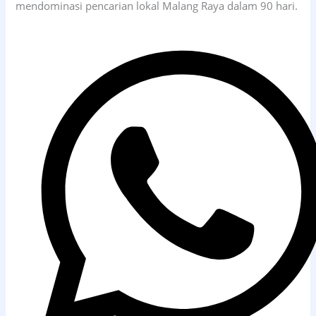
mendominasi pencarian lokal Malang Raya dalam 90 hari.