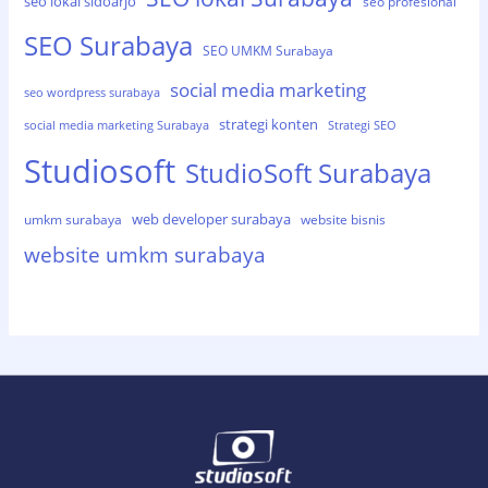
seo lokal sidoarjo
seo profesional
SEO Surabaya
SEO UMKM Surabaya
social media marketing
seo wordpress surabaya
strategi konten
social media marketing Surabaya
Strategi SEO
Studiosoft
StudioSoft Surabaya
web developer surabaya
umkm surabaya
website bisnis
website umkm surabaya