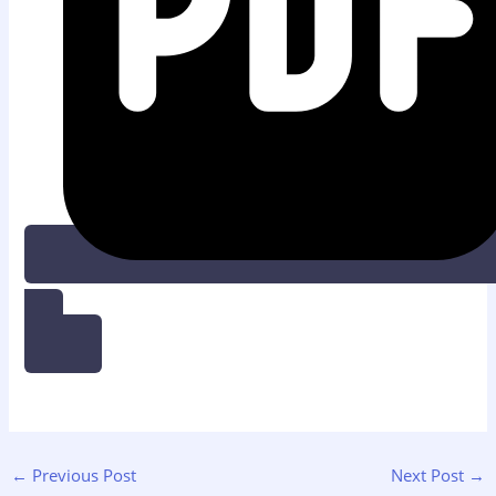
UNDUH PDF
←
Previous Post
Next Post
→