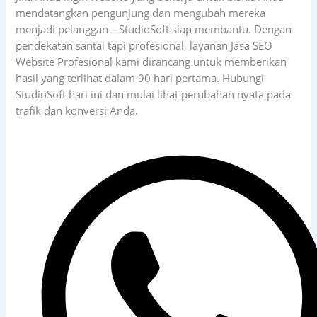
mendatangkan pengunjung dan mengubah mereka
menjadi pelanggan—StudioSoft siap membantu. Dengan
pendekatan santai tapi profesional, layanan Jasa SEO
Website Profesional kami dirancang untuk memberikan
hasil yang terlihat dalam 90 hari pertama. Hubungi
StudioSoft hari ini dan mulai lihat perubahan nyata pada
trafik dan konversi Anda.