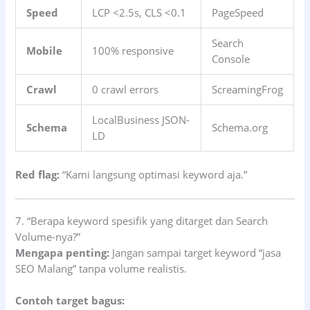
Speed
LCP <2.5s, CLS <0.1
PageSpeed
Search
Mobile
100% responsive
Console
Crawl
0 crawl errors
ScreamingFrog
LocalBusiness JSON-
Schema
Schema.org
LD
Red flag:
“Kami langsung optimasi keyword aja.”
7. “Berapa keyword spesifik yang ditarget dan Search
Volume-nya?”
Mengapa penting:
Jangan sampai target keyword “jasa
SEO Malang” tanpa volume realistis.
Contoh target bagus: