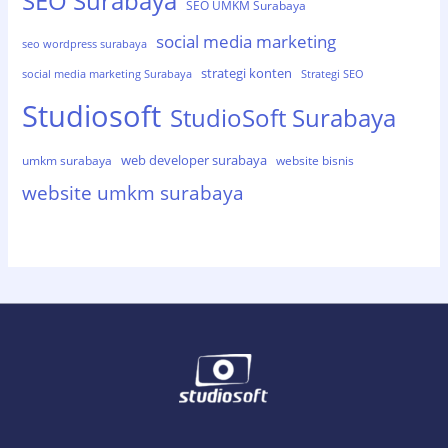
SEO Surabaya
SEO UMKM Surabaya
social media marketing
seo wordpress surabaya
strategi konten
social media marketing Surabaya
Strategi SEO
Studiosoft
StudioSoft Surabaya
web developer surabaya
umkm surabaya
website bisnis
website umkm surabaya