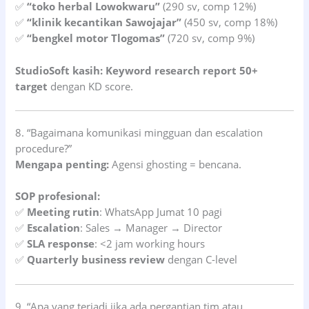
✅
“toko herbal Lowokwaru”
(290 sv, comp 12%)
✅
“klinik kecantikan Sawojajar”
(450 sv, comp 18%)
✅
“bengkel motor Tlogomas”
(720 sv, comp 9%)
StudioSoft kasih:
Keyword research report 50+
target
dengan KD score.
8. “Bagaimana komunikasi mingguan dan escalation
procedure?”
Mengapa penting:
Agensi ghosting = bencana.
SOP profesional:
✅
Meeting rutin
: WhatsApp Jumat 10 pagi
✅
Escalation
: Sales → Manager → Director
✅
SLA response
: <2 jam working hours
✅
Quarterly business review
dengan C-level
9. “Apa yang terjadi jika ada pergantian tim atau