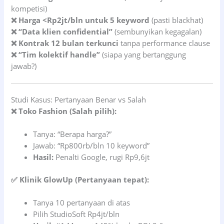
kompetisi)
❌ Harga <Rp2jt/bln untuk 5 keyword
(pasti blackhat)
❌ “Data klien confidential”
(sembunyikan kegagalan)
❌ Kontrak 12 bulan terkunci
tanpa performance clause
❌ “Tim kolektif handle”
(siapa yang bertanggung
jawab?)
Studi Kasus: Pertanyaan Benar vs Salah
❌ Toko Fashion (Salah pilih):
Tanya: “Berapa harga?”
Jawab: “Rp800rb/bln 10 keyword”
Hasil:
Penalti Google, rugi Rp9,6jt
✅ Klinik GlowUp (Pertanyaan tepat):
Tanya 10 pertanyaan di atas
Pilih StudioSoft Rp4jt/bln