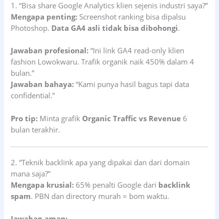
1. “Bisa share Google Analytics klien sejenis industri saya?”
Mengapa penting:
Screenshot ranking bisa dipalsu
Photoshop.
Data GA4 asli tidak bisa dibohongi
.
Jawaban profesional:
“Ini link GA4 read-only klien
fashion Lowokwaru. Trafik organik naik 450% dalam 4
bulan.”
Jawaban bahaya:
“Kami punya hasil bagus tapi data
confidential.”
Pro tip:
Minta grafik
Organic Traffic vs Revenue
6
bulan terakhir.
2. “Teknik backlink apa yang dipakai dan dari domain
mana saja?”
Mengapa krusial:
65% penalti Google dari
backlink
spam
. PBN dan directory murah = bom waktu.
Jawaban aman: