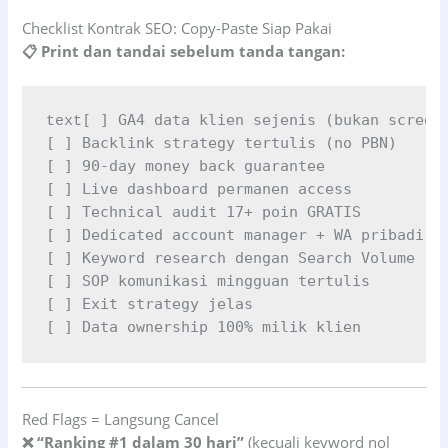
Checklist Kontrak SEO: Copy-Paste Siap Pakai
📋 Print dan tandai sebelum tanda tangan:
[ ] GA4 data klien sejenis (bukan screens
text
[ ] Backlink strategy tertulis (no PBN)

[ ] 90-day money back guarantee

[ ] Live dashboard permanen access

[ ] Technical audit 17+ poin GRATIS

[ ] Dedicated account manager + WA pribadi

[ ] Keyword research dengan Search Volume

[ ] SOP komunikasi mingguan tertulis

[ ] Exit strategy jelas

[ ] Data ownership 100% milik klien
Red Flags = Langsung Cancel
❌ “Ranking #1 dalam 30 hari”
(kecuali keyword nol