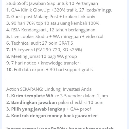
StudioSoft: Jawaban Siap untuk 10 Pertanyaan
1.
GA4 Klinik GlowUp: +320% trafik, 27 leads/minggu
2.
Guest post Malang Post + broken link univ
3.
90 hari 70% top 10 atau uang kembali 100%
4.
RSIA Kendangsari , 12 tahun berlangganan
5.
Live Looker Studio + WA mingguan + video call
6.
Technical audit 27 poin GRATIS
7.
15 keyword (SV 290-720, KD <25%)
8.
Meeting Jumat 10 pagi WA group
9.
7 hari notice + knowledge transfer
10.
Full data export + 30 hari support gratis
Action SEKARANG: Lindungi Investasi Anda
1. Kirim template WA
ke 3-5 vendor dalam 1 jam
2. Bandingkan jawaban
pakai checklist 10 poin
3. Pilih yang jawab lengkap
+ GA4 proof
4. Kontrak dengan money-back guarantee
Jangan sampai uang Rp30jt+ hangus karena salah