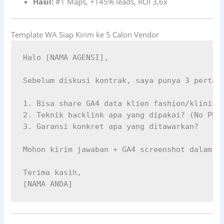
Hasil:
#1 Maps, +145% leads, ROI 3,6x
Template WA Siap Kirim ke 5 Calon Vendor
Halo [NAMA AGENSI],
Sebelum diskusi kontrak, saya punya 3 pertan
1. Bisa share GA4 data klien fashion/klinik 
2. Teknik backlink apa yang dipakai? (No PBN
3. Garansi konkret apa yang ditawarkan?
Mohon kirim jawaban + GA4 screenshot dalam 2
Terima kasih,
[NAMA ANDA]