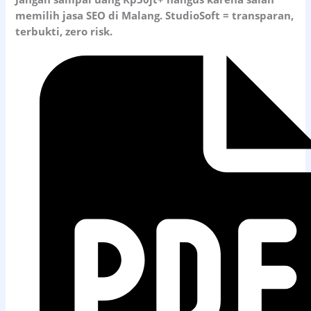
memilih jasa SEO di Malang.
StudioSoft = transparan,
terbukti, zero risk.