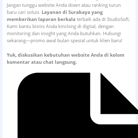
Jangan tunggu website Anda down atau ranking turun
baru cari solusi.
Layanan di Surabaya yang
memberikan laporan berkala
terbaik ada di StudioSoft.
Kami bantu bisnis Anda kinclong di digital, dengan
monitoring dan insight yang Anda butuhkan. Hubungi
sekarang—promo awal bulan spesial untuk klien baru!
Yuk, diskusikan kebutuhan website Anda di kolom
komentar atau chat langsung.