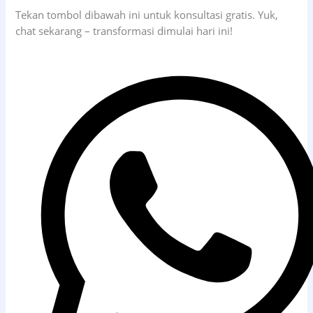
Tekan tombol dibawah ini untuk konsultasi gratis. Yuk,
chat sekarang – transformasi dimulai hari ini!