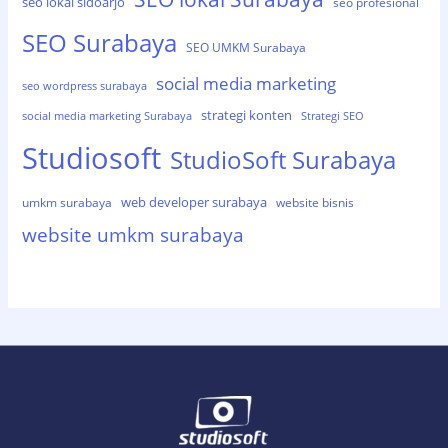
seo lokal sidoarjo
seo profesional
SEO Surabaya
SEO UMKM Surabaya
social media marketing
seo wordpress surabaya
strategi konten
social media marketing Surabaya
Strategi SEO
Studiosoft
StudioSoft Surabaya
web developer surabaya
umkm surabaya
website bisnis
website umkm surabaya