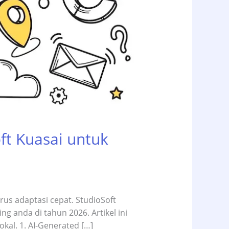
ft Kuasai untuk
rus adaptasi cepat. StudioSoft
g anda di tahun 2026. Artikel ini
kal.​ 1. AI-Generated […]