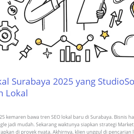
kal Surabaya 2025 yang StudioSo
n Lokal
25 kemaren bawa tren SEO lokal baru di Surabaya. Bisnis ha
e jadi mudah.​ Sekarang waktunya siapkan strategi Marketin
pkan di proyek nyata. Akhirnya, klien unggul di pencarian lo