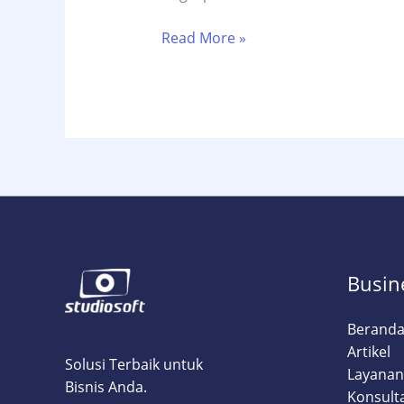
8
Read More »
Tren
Jasa
SEO
Lokal
Surabaya
2025
yang
StudioSoft
Kuasai
untuk
Busin
Dominasi
Pencarian
Berand
Lokal
Artikel
Solusi Terbaik untuk
Layanan
Bisnis Anda.
Konsult