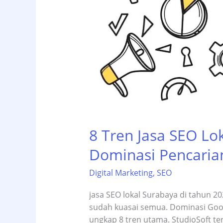
8 Tren Jasa SEO Lo
Dominasi Pencaria
Digital Marketing
,
SEO
jasa SEO lokal Surabaya di tahun 20
sudah kuasai semua. Dominasi Googl
ungkap 8 tren utama. StudioSoft tera