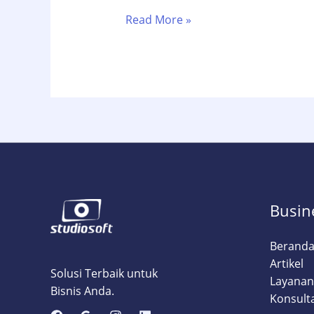
10
Read More »
Tips
Memilih
Digital
Agency
yang
Tepat
untuk
Bisnis
Anda
Busin
Berand
Artikel
Solusi Terbaik untuk
Layanan
Bisnis Anda.
Konsult