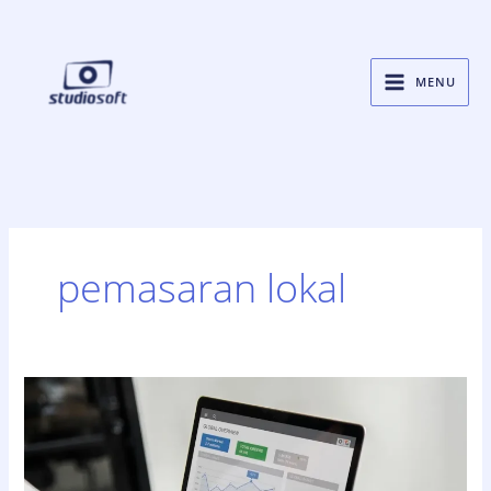
Skip
to
content
MENU
pemasaran lokal