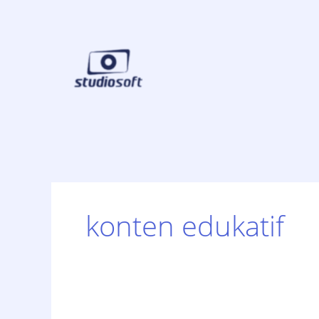
Skip
to
content
konten edukatif