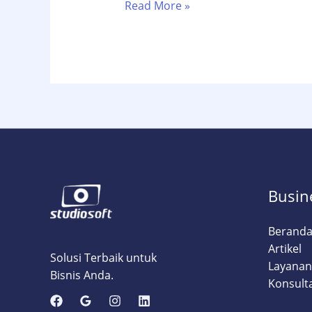
7
Read More »
Strategi
Digital
Marketing
untuk
Meningkatkan
Brand
Awareness
Startup
Teknologi
Busin
Berand
Artikel
Solusi Terbaik untuk
Layanan
Bisnis Anda.
Konsult