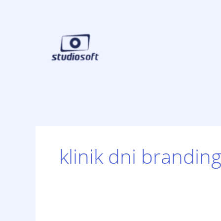
Skip
to
content
klinik dni brandin