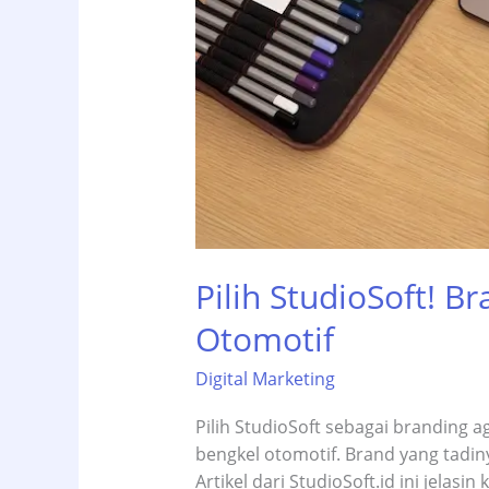
Pilih StudioSoft! 
Otomotif
Digital Marketing
Pilih StudioSoft sebagai branding a
bengkel otomotif. Brand yang tadiny
Artikel dari StudioSoft.id ini jelas