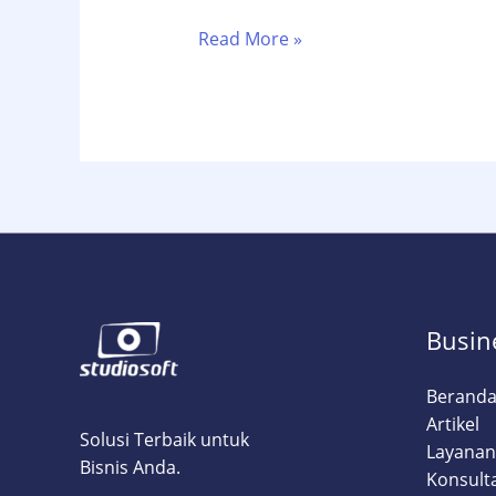
Mengapa
Read More »
Bisnis
Anda
Butuh
Website
Profesional?
Ini
7
Alasannya!
Busin
Berand
Artikel
Solusi Terbaik untuk
Layanan
Bisnis Anda.
Konsult