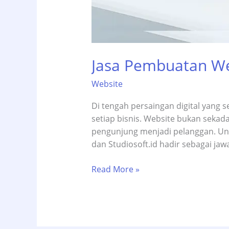
Jasa Pembuatan Web
Website
Di tengah persaingan digital yang s
setiap bisnis. Website bukan sekada
pengunjung menjadi pelanggan. Unt
dan Studiosoft.id hadir sebagai ja
Jasa
Read More »
Pembuatan
Website
Terbaik
di