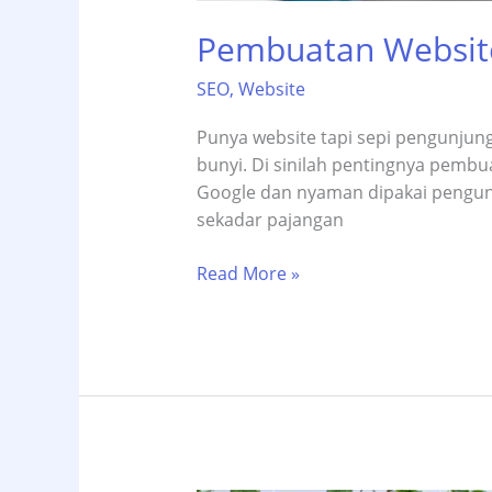
Pembuatan Website
SEO
,
Website
Punya website tapi sepi pengunjung
bunyi. Di sinilah pentingnya pembu
Google dan nyaman dipakai pengunj
sekadar pajangan
Pembuatan
Read More »
Website
SEO-
Friendly
–
Raup
Leads
Lebih
Banyak!