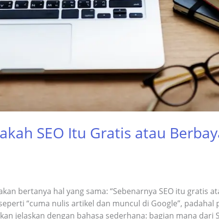
akah SEO Itu Gratis atau Berbay
 akan bertanya hal yang sama: “Sebenarnya SEO itu gratis a
t seperti “cuma nulis artikel dan muncul di Google”, padahal
t akan jelaskan dengan bahasa sederhana: bagian mana dari 