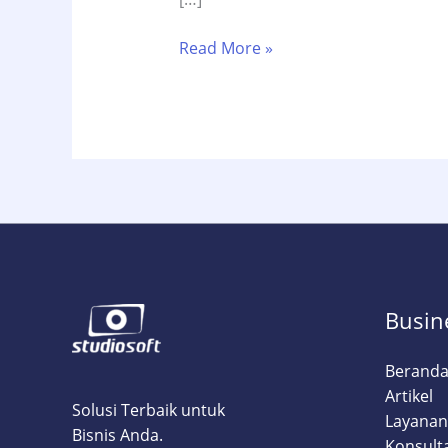
7
Read More »
Cara
Dapat
Backlink
Lokal
Surabaya
Gratis
dari
Komunitas
UMKM
(Naikkan
Busin
Ranking
2026!)
Berand
Artikel
Solusi Terbaik untuk
Layanan
Bisnis Anda.
Konsult