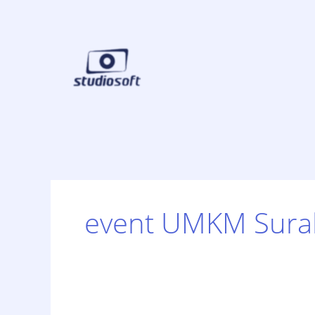
Skip
to
content
event UMKM Sura