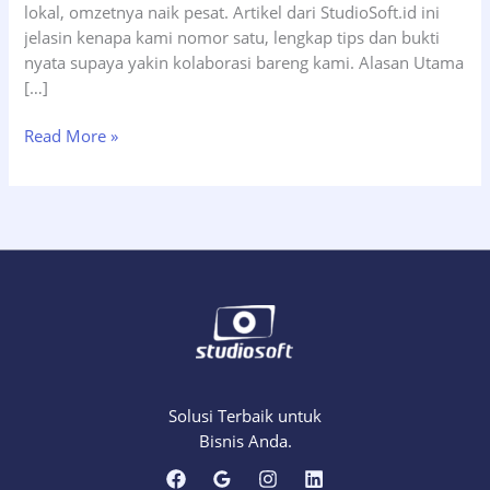
lokal, omzetnya naik pesat. Artikel dari StudioSoft.id ini
jelasin kenapa kami nomor satu, lengkap tips dan bukti
nyata supaya yakin kolaborasi bareng kami. Alasan Utama
[…]
Pilih
Read More »
StudioSoft!
Branding
Agency
Surabaya
Nomor
1
untuk
Skincare
&
Otomotif
Solusi Terbaik untuk
Bisnis Anda.