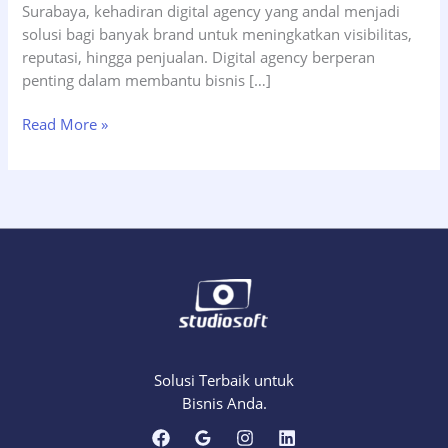
Surabaya, kehadiran digital agency yang andal menjadi
solusi bagi banyak brand untuk meningkatkan visibilitas,
reputasi, hingga penjualan. Digital agency berperan
penting dalam membantu bisnis […]
10
Read More »
Digital
Agency
Terbaik
yang
Siap
Dongkrak
Bisnis
Anda
di
2025
Solusi Terbaik untuk
Bisnis Anda.